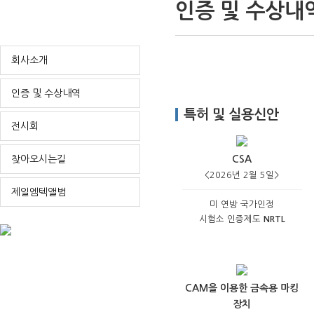
인증 및 수상내
회사소개
인증 및 수상내역
특허 및 실용신안
전시회
찾아오시는길
CSA
<2026년 2월 5일>
제일엠텍앨범
미 연방 국가인정
시험소 인증제도
NRTL
CAM을 이용한 금속용 마킹
장치